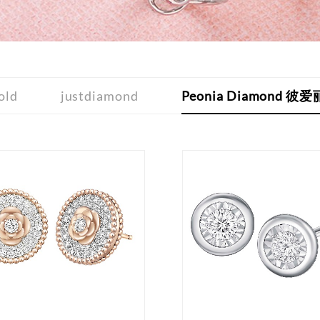
old
justdiamond
Peonia Diamond 彼