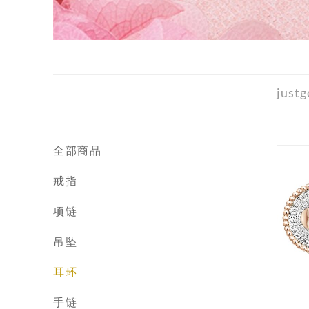
justg
全部商品
戒指
项链
吊坠
耳环
手链