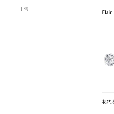
手镯
Flair
花约