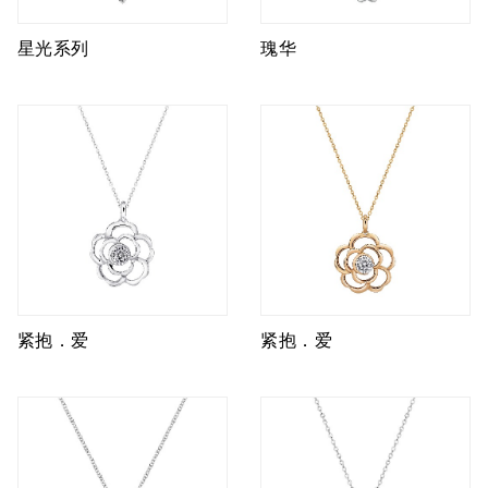
星光系列
瑰华
紧抱．爱
紧抱．爱